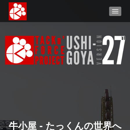
TOGGL
牛小屋 - たっくんの世界へ