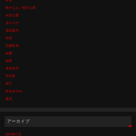
柊かなえ／優月心菜
水沢心愛
渚りりか
渡辺葉月
玲奈
石森虹花
結愛
絢香
美音咲月
芹沢希
萌子
鈴木あやめ
風花
アーカイブ
2016年1月