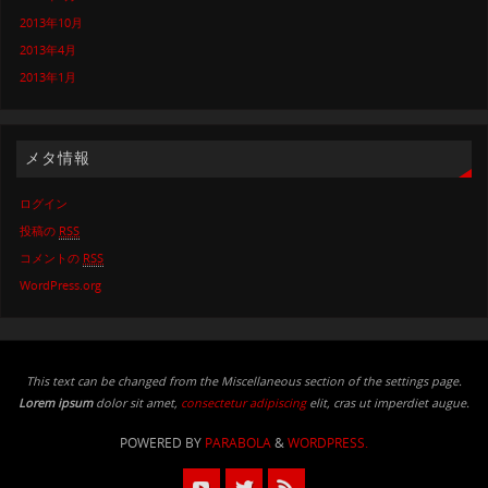
2013年10月
2013年4月
2013年1月
メタ情報
ログイン
投稿の
RSS
コメントの
RSS
WordPress.org
This text can be changed from the Miscellaneous section of the settings page.
Lorem ipsum
dolor sit amet,
consectetur adipiscing
elit, cras ut imperdiet augue.
POWERED BY
PARABOLA
&
WORDPRESS.