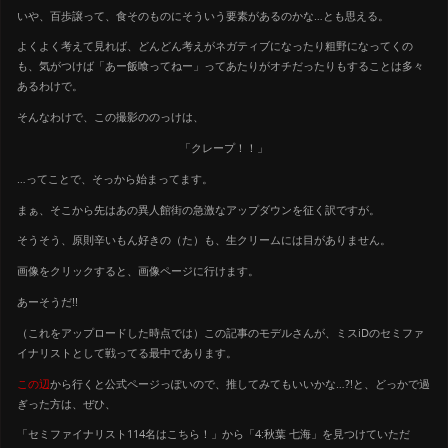
いや、百歩譲って、食そのものにそういう要素があるのかな…とも思える。
よくよく考えて見れば、どんどん考えがネガティブになったり粗野になってくの
も、気がつけば「あー飯喰ってねー」ってあたりがオチだったりもすることは多々
あるわけで。
そんなわけで、この撮影ののっけは、
「クレープ！！」
…ってことで、そっから始まってます。
まぁ、そこから先はあの異人館街の急激なアップダウンを征く訳ですが。
そうそう、原則辛いもん好きの（た）も、生クリームには目がありません。
画像をクリックすると、画像ページに行けます。
あーそうだ!!
（これをアップロードした時点では）この記事のモデルさんが、ミスiDのセミファ
イナリストとして戦ってる最中であります。
この辺
から行くと公式ページっぽいので、推してみてもいいかな…?!と、どっかで過
ぎった方は、ぜひ、
「セミファイナリスト114名はこちら！」から「4:秋葉 七海」を見つけていただ