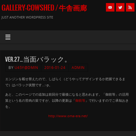
GALLERY-COWSHED / 牛舎画廊
JUST ANOTHER WORDPRESS SITE
Ver.27…当面バラック。
BY
U45Y@DMIN
2016-01-24
ADMIN
エンジンを載せ替えたので、しばらく（どうやってデザインするか把握できるま
で）はバラック状態です…:-p。
あと、このページでの追加は前回分で最後になると思われます。「御前等」の活用
策という名の苦肉の策ですが、以降の更新は「
御前等
」で行いますのでご承知おき
を。
http://www.oma-era.net/