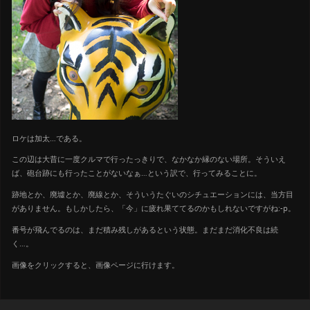
ロケは加太…である。
この辺は大昔に一度クルマで行ったっきりで、なかなか縁のない場所。そういえ
ば、砲台跡にも行ったことがないなぁ…という訳で、行ってみることに。
跡地とか、廃墟とか、廃線とか、そういうたぐいのシチュエーションには、当方目
がありません。もしかしたら、「今」に疲れ果ててるのかもしれないですがね:-p。
番号が飛んでるのは、まだ積み残しがあるという状態。まだまだ消化不良は続
く…。
画像をクリックすると、画像ページに行けます。