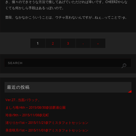
き、個々のできそうな方法で推してあげていただければ幸いです。CHEERZやらな
くても何かしら手段はあるっぽいので。
普段、なかなかこういうことは、ウチゃ言わないんですが…ねぇ…ってことで:-p。
1
2
3
›
»
最近の投稿
Ver.27…当面バラック。
ましろ唯/4th – 2015/08/30@須磨浦公園
玲奈/9th – 2015/11/08@元町
渚りりか/1st – 2015/11/21@アミスタフォトセッション
美音咲月/1st – 2015/11/01@アミスタフォトセッション