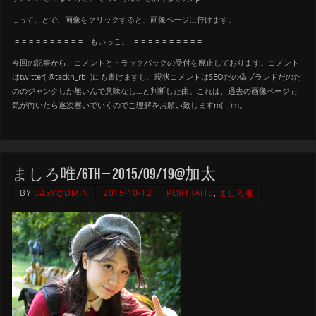
…ってことで、画像をクリックすると、画像ページに行けます。
-=-=-=-=-=-=-=-=-=-= もいっこ。 -=-=-=-=-=-=-=-=-=-=
今回の記事から、コメントとトラックバックの受付を廃止しております。コメント
はtwitter( @tackn_rbl )にも書けますし、現状コメントはSEOだの偽ブランドだのだ
ののジャンクしか無いんで意味なし…と判断した由。これは、過去の画像ページも
気が向いたら逐次塞いでいくのでご理解をお願い致しますm(__)m。
ましろ唯/6th – 2015/09/19@加太
BY
U45Y@DMIN
2015-10-12
PORTRAITS
,
ましろ唯