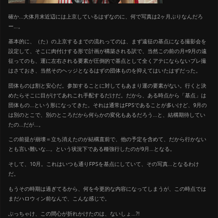
確か…大体月末近辺には上京しているはずなのに、何で写真は2ヶ月ぶりなんだろ
ー…。
基本的に、（た）の上京するまでの流れってのは、まず遠征の基点になる撮影会を
設定して、そこに肉付けする形で計画が構築される訳で、当然この前の月=9月の遠
征ってのも、運に左右される要素が圧倒的で基点として全くアテにならないプレ撮
はさておき、当然そのヘッジとなるはずの団体ものを抑えてはいたはずだった。
団体ものは割と安心だ。参加することに対してもあまり運の要素がない。行くと決
めたらそこに目がけてあれこれ手配するだけだ。だから、ある時点から「基点」は
団体もの…という形になってきた。それは通常はFPSであることが多いけど、9月の
は別のとこで、別のところだから何らかの変化もあるだろう…と、結構期待してい
たの…だが…。
この前提が崩壊＝立ち消えたのが結構直前で、他の予定を含めて、だから行かない
とも言い難いな…。という状況下である種強行したのが9月…となる。
そして、10月。これはいつも通りFPSを基点にしていて、その写真…となるわけ
だ。
もうその時期は過ぎてるから、何を今更的な内容になってしまうが、この時点では
まだハロウィン前なんで、こんな感じで。
ぶっちゃけ、この間心が折れかけたのは、ないしょ…?!