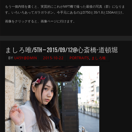
もう一個内情を書くと、実質的にこれがMFT機で撮った最後の写真（群）になりま
す。いろいろあってガラガラポン。今手元にあるのはD750と35/1.8とΣ50Artだけ。
画像をクリックすると、画像ページに行けます。
ましろ唯/5th – 2015/09/12@心斎橋-道頓堀
BY
U45Y@DMIN
2015-10-22
PORTRAITS
,
ましろ唯