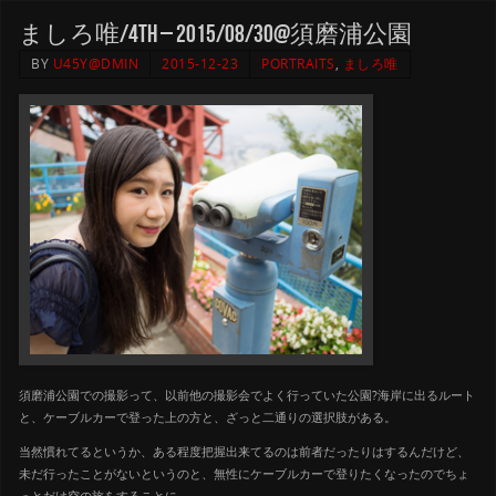
ましろ唯/4th – 2015/08/30@須磨浦公園
BY
U45Y@DMIN
2015-12-23
PORTRAITS
,
ましろ唯
須磨浦公園での撮影って、以前他の撮影会でよく行っていた公園?海岸に出るルート
と、ケーブルカーで登った上の方と、ざっと二通りの選択肢がある。
当然慣れてるというか、ある程度把握出来てるのは前者だったりはするんだけど、
未だ行ったことがないというのと、無性にケーブルカーで登りたくなったのでちょ
っとだけ空の旅をすることに。