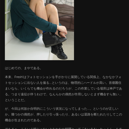
はじめての、まやである。
本来、Fresh!はフォトセッションを手がかりに展開している関係上、なかなかフォ
トセッションに出ない人を撮る…というのは、物理的にハードルが高い。首都圏住
まいなら、いくらでも機会が作れるのだろうが、この作業している場所は神戸であ
る。つまり遠征が伴うわけで、なんらかの偶然が作用しないとまず機会すら無い…
ということだ。
が、今回は何故か自明的にこういう状況になってしまった…。というのが正しい
か。幾つかの偶然が、押したり引っ張ったり、あるいは退路を断たれたりしてこの
機会が生まれたのである。
でもまぁ、こういう時じゃないとなかなか時間とって「あいあむ・たっくん」をす