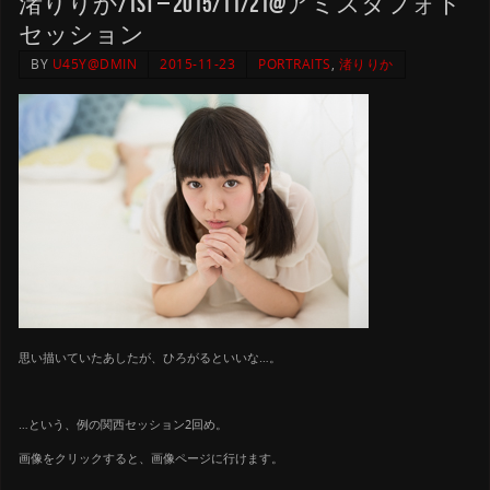
渚りりか/1st – 2015/11/21@アミスタフォト
セッション
BY
U45Y@DMIN
2015-11-23
PORTRAITS
,
渚りりか
思い描いていたあしたが、ひろがるといいな…。
…という、例の関西セッション2回め。
画像をクリックすると、画像ページに行けます。