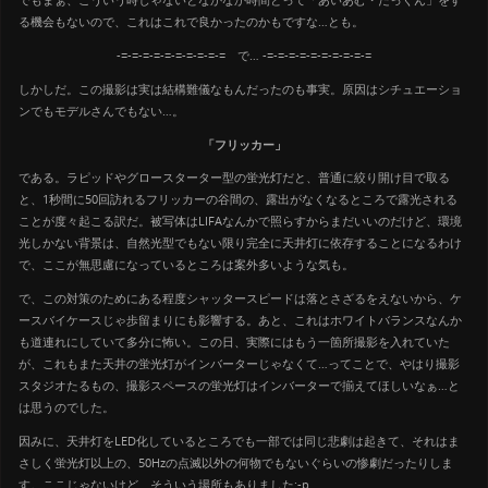
る機会もないので、これはこれで良かったのかもですな…とも。
-=-=-=-=-=-=-=-=-=-= で… -=-=-=-=-=-=-=-=-=-=
しかしだ。この撮影は実は結構難儀なもんだったのも事実。原因はシチュエーショ
ンでもモデルさんでもない…。
「フリッカー」
である。ラピッドやグロースターター型の蛍光灯だと、普通に絞り開け目で取る
と、1秒間に50回訪れるフリッカーの谷間の、露出がなくなるところで露光される
ことが度々起こる訳だ。被写体はLIFAなんかで照らすからまだいいのだけど、環境
光しかない背景は、自然光型でもない限り完全に天井灯に依存することになるわけ
で、ここが無思慮になっているところは案外多いような気も。
で、この対策のためにある程度シャッタースピードは落とさざるをえないから、ケ
ースバイケースじゃ歩留まりにも影響する。あと、これはホワイトバランスなんか
も道連れにしていて多分に怖い。この日、実際にはもう一箇所撮影を入れていた
が、これもまた天井の蛍光灯がインバーターじゃなくて…ってことで、やはり撮影
スタジオたるもの、撮影スペースの蛍光灯はインバーターで揃えてほしいなぁ…と
は思うのでした。
因みに、天井灯をLED化しているところでも一部では同じ悲劇は起きて、それはま
さしく蛍光灯以上の、50Hzの点滅以外の何物でもないぐらいの惨劇だったりしま
す。ここじゃないけど、そういう場所もありました:-p