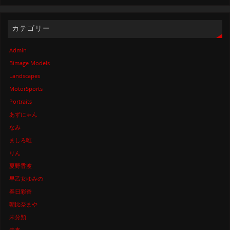
カテゴリー
Admin
Bimage Models
Landscapes
MotorSports
Portraits
あずにゃん
なみ
ましろ唯
りん
夏野香波
早乙女ゆみの
春日彩香
朝比奈まや
未分類
未来