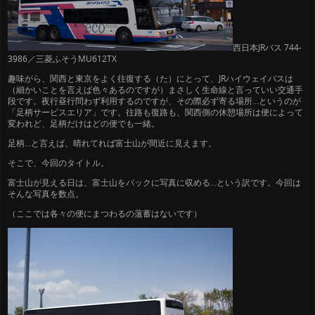
西日本JRバス 744-
3986／三菱ふそうMU612TX
趣味がら、関西と東京をよく往復する（た）にとって、JRハイウェイバスは
（細かいことを言えば色々あるのですが）まさしく生命線と言っていい交通手
段です。夜行昼行問わず利用するのですが、その際必ず寄る場所…というのが
「足柄サービスエリア」です。往路も復路も、関西側の休憩場所は便によって
変われど、足柄だけはどの便でも一緒。
足柄…と言えば、晴れてれば富士山が間近に見えます。
そこで、今回のタイトル。
富士山が見える日は、富士山をバックに写真に収める…という訳です。今回は
そんな写真を数点。
（ここでは各々の便にまつわるの薀蓄はないです）