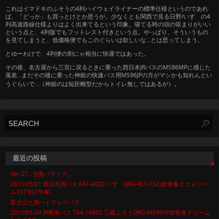
これはイマドキのふそうの4列ハイウェイライナーの標準仕様というのであれ
ば、「どっか」も買っとけとか思うが。少なくとも関西で見る日野/いすゞの4
列高速路線仕様よりはよく出来てるという印象。寝てる時の頭の収まりがいい
という点と、4列版でもフットレスト付きという点。やっぱり、そういうもの
を見てしまうと、低価格便でもこのぐらいは欲しいな…とは思ってしまう。
とゆーわけで、4列便の割にゃ相当に快適ではあった。
その後、名古屋から三宮に戻るときに乗った西日本JRバスのMS86MPに感じた
落差…まだその後に乗った神姫の快速バス用MS96JPの方がマシかも知れんとい
うぐらいで…（神姫のは短距離型だからトイレ無しではあるが）
。
最近の投稿
Ver.27…当面バラック。
2015/05/01 西日本JRバス 641-4920 いすゞQRG-RU1ASCJ@青春エコドリー
ム337号(2号車)
富士山とJRハイウェイバス
2015/01/24 JR東海バス 744-14955 三菱ふそうQRG-MS96VP@青春ドリーム