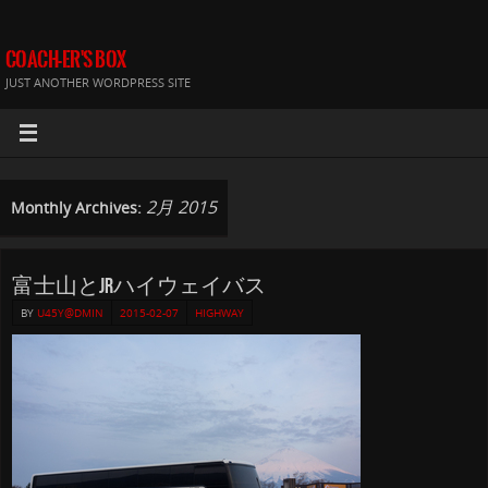
COACH-ER'S BOX
JUST ANOTHER WORDPRESS SITE
2月 2015
Monthly Archives:
富士山とJRハイウェイバス
BY
U45Y@DMIN
2015-02-07
HIGHWAY