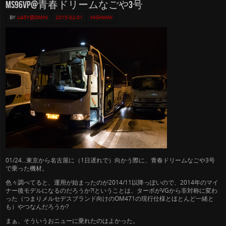
MS96VP@青春ドリームなごや3号
BY
U45Y@DMIN
2015-02-01
HIGHWAY
01/24…東京から名古屋に（1日遅れで）向かう際に、青春ドリームなごや3号
で乗った機材。
色々調べてると、運用が始まったのが2014/11以降っぽいので、2014年のマイ
ナー後モデルになるのだろうか?!ということは、ターボがVGから非対称に変わ
った（つまりメルセデスブランド向けのOM471の現行仕様とほとんど一緒と
も）やつなんだろうか?
まぁ、そういうおニューに乗れたのはよかった。