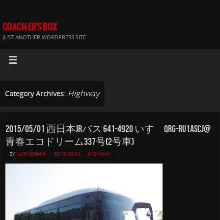
COACH-ER'S BOX
JUST ANOTHER WORDPRESS SITE
Highway
Category Archives:
2015/05/01 西日本JRバス 641-4920 いすゞQRG-RU1ASCJ@
青春エコドリーム337号(2号車)
BY
U45Y@DMIN
2015-06-03
HIGHWAY