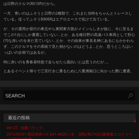
は日野のクルマ(RX10P)だから。
一方、青いのはふそうと日野の2種類で、これまた当時をちゃんとトレースし
ている。従ってふそうB906Rはエアロエースで化けて出ている。
が、その運用が昼行の東北やら東関東方面がメインらしきが故に、
今に至るま
で
この1台にしか遭遇していない…とか、ある種日野の高速バス車両として肝心
(?!)な赤いのを未だ見ていない…とか、その由来が東名名神にあるにもかかわら
ず、このクルマをその系統で見た例がないのはどうよ…とか、思うところはい
っぱいの
企画ではあるが。
特に赤いのを青春昼特急で走らせたら面白いとは思うのだが…。
とあるイベント帰りで三宮行きに乗るために八重洲南口に向かった際に遭遇。
最近の投稿
Ver.27…当面バラック。
2015/05/01 西日本JRバス 641-4920 いすゞQRG-RU1ASCJ@青春エコドリー