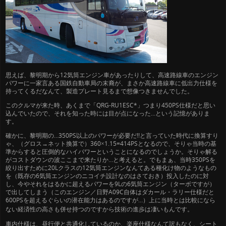
思えば、黎明期から12気筒エンジン車があったりして、高速路線車のエンジン
パワーに一家言ある国鉄自動車局の末裔が、まさか高速路線車に低出力仕様を
持ってくるだなんて、製造プレート見るまで想像つきませんでした。
このクルマが来た時、あくまで「QRG-RU1ESC*」つまり450PS仕様だと思い
込んでいたので、それを知った時には目が点になった…という記憶がありま
す。
確かに、黎明期の…350PS以上のパワーが必要だ!!と言っていた時代に換算すり
ゃ、（グロス→ネット換算で）360×1.15=414PSとなるので、そりゃ当時の基
準からすると圧倒的なハイパワーということになるのでしょうか。そりゃ解る
がコストダウンの波ここまで来たりか…と考えると。でもまぁ、当時350PSを
絞り出すために20Lクラスの12気筒エンジンなんてある種化け物のようなもの
を（既存の6気筒エンジンのニコイチ設計なのはさておき）投入したのに対
し、今やそれをはるかに超えるパワーを9Lの6気筒エンジン（ターボですが）
で出してしまう（このエンジン／日野A09C自体はダカール・ラリー仕様だと
600PSを超えるぐらいの潜在能力はあるのですが…）上に当時とは比較になら
ない経済性の高さも併せ持つ
のですから技術の進歩は凄いもんです。
車内仕様は、昼行便と共通化しているのか、楽座仕様なんて訳もなく、シート