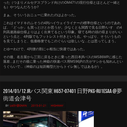
った（つまりメルセデスブランド向けのOM471の現行仕様とほとんど一緒と
も）やつなんだろうか?
まぁ、そういうおニューに乗れたのはよかった。
これはイマドキのふそうの4列ハイウェイライナーの標準仕様というのであれ
ば、「どっか」も買っとけとか思うが。少なくとも関西で見る日野/いすゞの4
列高速路線仕様よりはよく出来てるという印象。寝てる時の頭の収まりがいい
という点と、4列版でもフットレスト付きという点。やっぱり、そういうもの
を見てしまうと、低価格便でもこのぐらいは欲しいな…とは思ってしまう。
とゆーわけで、4列便の割にゃ相当に快適ではあった。
その後、名古屋から三宮に戻るときに乗った西日本JRバスのMS86MPに感じた
落差…まだその後に乗った神姫の快速バス用MS96JPの方がマシかも知れんとい
うぐらいで…（神姫のは短距離型だからトイレ無しではあるが）
。
2014/01/12 JRバス関東 H657-07401 日野PKG-RU1ESAA @夢
街道会津号
BY
U45Y@DMIN
2015-01-21
HIGHWAY