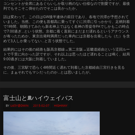
コンセントが全席にあるぐらいしか取り柄のない仕様なので割愛ですが、最後
列でもそこそこ倒せたのでそこは良かったか。
話は変わって、この日はGW後半連休の前日であり、各地で渋滞が予想されて
いました。当然、この便も首都高に乗ってすぐに渋滞に引っかかり、足柄到着
で1時間、朝開けてみたら新名神上ではなく名神の菩提寺PAでしかもこの時点
で7:00過ぎ…という状態。京都に着く直前にまだまだ遅れるというアナウンス
が有ったためか、東京出発時満席だった車内には京都を出発したら（た）を含
めて3人しか乗ってない…と言う状態でした。
結果的にはその後の経路も阪高京都線→第二京阪→近畿道経由という迂回ルー
トで千里に向かった訳ですが、それ以上は思ったほど遅れることは鳴く、結局
9:00過ぎには大阪に到着していました。
その後、三宮駅で恐らく4時間近く遅れて到着した京都経由三宮行きを見る
に、まぁそれでもマシだったのか…とは思いましたが。
富士山とJRハイウェイバス
BY
U45Y@DMIN
2015-02-07
HIGHWAY