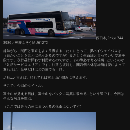
西日本JRバス 744-
3986／三菱ふそうMU612TX
趣味がら、関西と東京をよく往復する（た）にとって、JRハイウェイバスは
（細かいことを言えば色々あるのですが）まさしく生命線と言っていい交通手
段です。夜行昼行問わず利用するのですが、その際必ず寄る場所…というのが
「足柄サービスエリア」です。往路も復路も、関西側の休憩場所は便によって
変われど、足柄だけはどの便でも一緒。
足柄…と言えば、晴れてれば富士山が間近に見えます。
そこで、今回のタイトル。
富士山が見える日は、富士山をバックに写真に収める…という訳です。今回は
そんな写真を数点。
（ここでは各々の便にまつわるの薀蓄はないです）