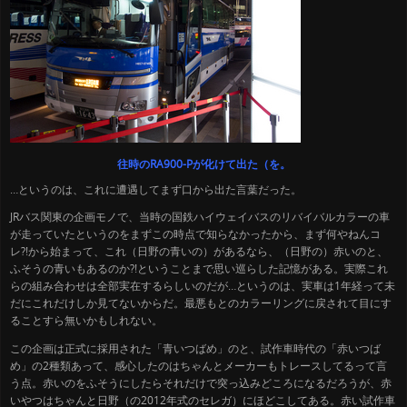
往時のRA900-Pが化けて出た（を。
…というのは、
これに遭遇してまず口から出た言葉だった。
JRバス関東の企画モノで、当時の国鉄ハイウェイバスのリバイバルカラーの車
が走っていたというのをまずこの時点で知らなかったから、まず何やねんコ
レ?!から始まって、これ（日野の青いの）があるなら、（日野の）
赤いのと、
ふそうの青いもあるのか?!ということまで思い巡らした記憶がある。実際これ
らの組み合わせは全部実在するらしいのだが…というのは、実車は1年経って未
だにこれだけしか見てないからだ。最悪もとのカラーリングに戻されて目にす
ることすら無いかもしれない。
この企画は正式に採用された「青いつばめ」のと、試作車時代の「赤いつば
め」の2種類あって、感心したのはちゃんとメーカーもトレースしてるって言
う点。赤いのをふそうにしたらそれだけで突っ込みどころになるだろうが、赤
いやつはちゃんと日野（の2012年式のセレガ）にほどこしてある。赤い試作車