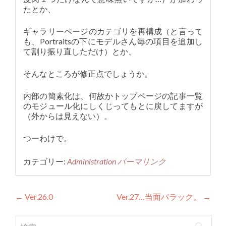
たとか、
ギャラリーページのカテゴリを再構成（と言って
も、Portraitsの下にモデルさん毎の項目を追加し
て割り振り直しただけ）とか、
そんなところが修正点でしょうか。
内部の簡素化は、何故かトップページの記事一覧
のモジュール化にしくじってもとに戻してますが
（外からは見えない）。
つーわけで。
カテゴリー:
Administration
パーマリンク
投稿ナビゲーション
←
Ver.26.0
Ver.27…当面バラック。
→
検索: