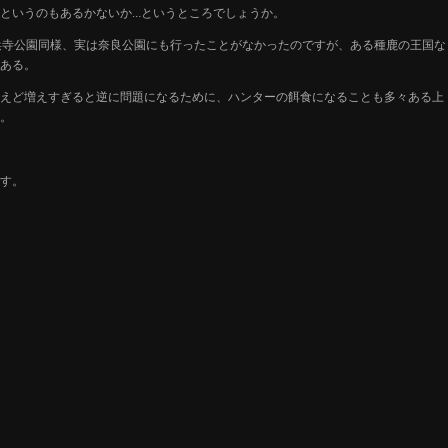
というのもあるかないか…というところでしょうか。
浜寺公園同様、実は奈良公園にも行ったことがなかったのですが、ある種鹿の王国な
ある。
えど増えすぎると逆に問題になるために、ハンターの餌食になることも多々ある上
。
す。