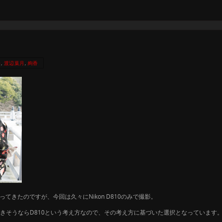
来
,
渡辺葉月
,
絢香
行ってきたのですが、今回は久々にNikon D810のみで撮影。
きそうならD810という考え方なので、その考え方に基づいた選択となっています