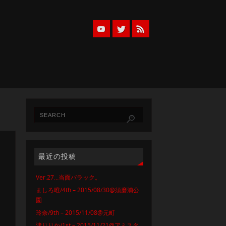
最近の投稿
Ver.27…当面バラック。
ましろ唯/4th – 2015/08/30@須磨浦公
園
玲奈/9th – 2015/11/08@元町
渚りりか/1st – 2015/11/21@アミスタ