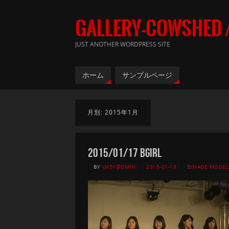
GALLERY-COWSHE
JUST ANOTHER WORDPRESS SITE
ホーム
サンプルページ
月別: 2015年1月
2015/01/17 Bgirl
BY
U45Y@DMIN
2015-01-18
BIMAGE MODEL