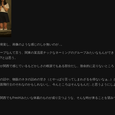
発覚し、画像のような感じのしか無いのが…。
ープなんて言う、関東の某流星チックなネーミングのグループみたいなもんができ
!とは思う。
が関西で感じているもどかしさの根源でもある部分だし、致命的に足りないところ
の話や、物販のネタの詰めの甘さ（とやっぱり言ってしまわざるを得ないなぁ…）
面飛行士のそれなのかもしれないし、今んところはそんなもんだ…と思うようにし
西でもFresh!みたいな体裁のものが成り立つような、そんな時が来ることを望み