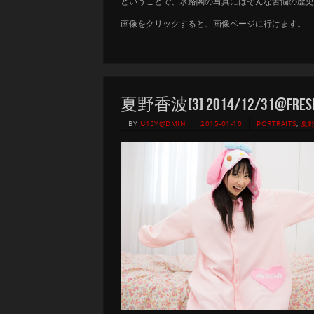
ということで、水路閣の写真にはそんな苦悩の歴史
画像をクリックすると、画像ページに行けます。
夏野香波[3] 2014/12/31@Fresh! 
BY
U45Y@DMIN
2015-01-10
PORTRAITS
,
夏