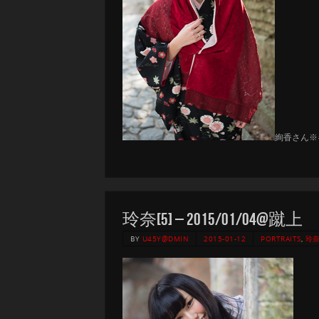
絢香さん※
玲奈[5] – 2015/01/04@蹴上
BY
U45Y@DMIN
2015-01-12
PORTRAITS
,
玲