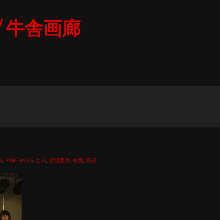
D / 牛舎画廊
S
,
PORTRAITS
,
なみ
,
渡辺葉月
,
結愛
,
風花