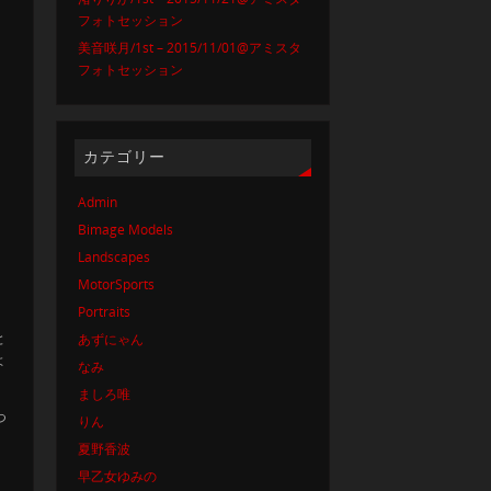
フォトセッション
美音咲月/1st – 2015/11/01@アミスタ
フォトセッション
カテゴリー
Admin
Bimage Models
Landscapes
MotorSports
Portraits
と
あずにゃん
よ
なみ
ましろ唯
つ
りん
夏野香波
早乙女ゆみの