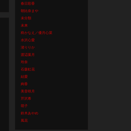
春日彩香
朝比奈まや
未分類
未来
柊かなえ／優月心菜
水沢心愛
渚りりか
渡辺葉月
玲奈
石森虹花
結愛
絢香
美音咲月
芹沢希
萌子
鈴木あやめ
風花
。